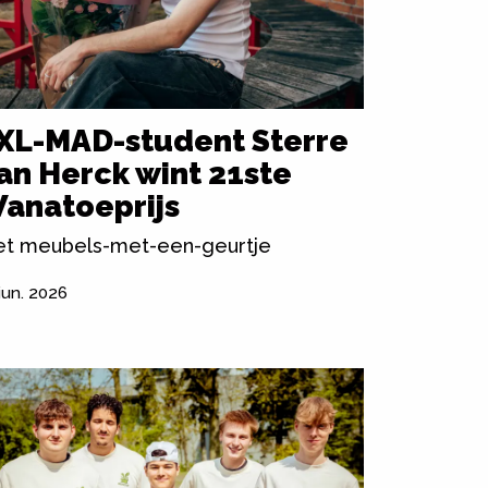
XL-MAD-student Sterre
an Herck wint 21ste
anatoeprijs
t meubels-met-een-geurtje
jun. 2026