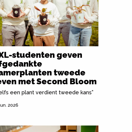
XL-studenten geven
fgedankte
amerplanten tweede
even met Second Bloom
elfs een plant verdient tweede kans”
jun. 2026