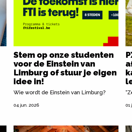
Stem op onze studenten
P
voor de Einstein van
a
Limburg of stuur je eigen
k
idee in!
l
Wie wordt de Einstein van Limburg?
“Z
04 jun. 2026
01 