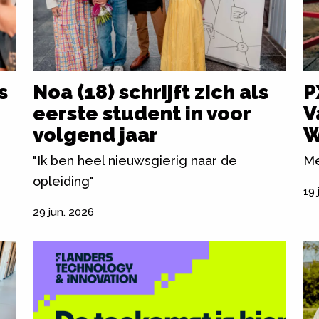
s
Noa (18) schrijft zich als
P
eerste student in voor
V
volgend jaar
W
"Ik ben heel nieuwsgierig naar de
Me
opleiding"
19 
29 jun. 2026