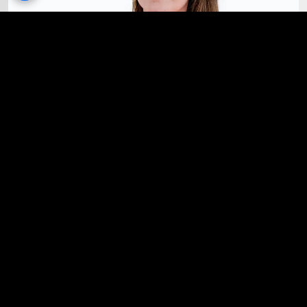
Hanne Smets
OPLEIDINGSHOOFD FINANCIËN EN
VERZEKERINGEN
+32 11 77 56 88
+32 472 66 95 60
Hanne.Smets@pxl.be