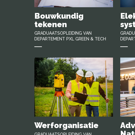
Bouwkundig
Ele
tekenen
sys
GRADUAATSOPLEIDING VAN
GRADU
DEPARTEMENT PXL GREEN & TECH
DEPAR
Werforganisatie
Adv
Nat
GRADUAATSOPLEIDING VAN