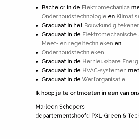
Bachelor in de
Elektromechanica
met
Onderhoudstechnologie
en
Klimatis
Graduaat in het
Bouwkundig tekene
Graduaat in de
Elektromechanische
Meet- en regeltechnieken
en
Onderhoudstechnieken
Graduaat in de
Hernieuwbare Energ
Graduaat in de
HVAC-systemen
met 
Graduaat in de
Werforganisatie
Ik hoop je te ontmoeten in een van on
Marleen Schepers
departementshoofd PXL-Green & Tec