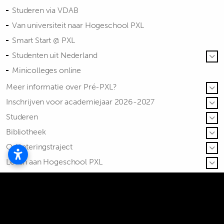
Studeren via VDAB
Van universiteit naar Hogeschool PXL
Smart Start @ PXL
Studenten uit Nederland
Minicolleges online
Meer informatie over Pré-PXL?
Inschrijven voor academiejaar 2026-2027
Studeren
Bibliotheek
Oriënteringstraject
Leven aan Hogeschool PXL
Contact
FAQ Toekomstige studenten
Info voor ouders
Download de PXL App