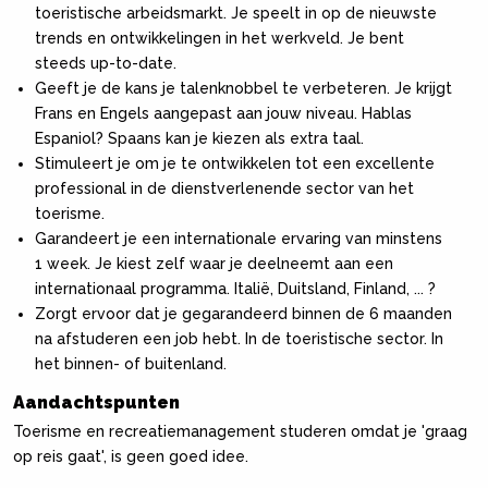
toeristi­sche arbeidsmarkt. Je speelt in op de nieuwste
trends en ontwik­kelingen in het werkveld. Je bent
steeds up-to-date.
Geeft je de kans je talenknobbel te verbeteren. Je krijgt
Frans en Engels aangepast aan jouw niveau. Hablas
Espaniol? Spaans kan je kiezen als extra taal.
Stimuleert je om je te ontwikkelen tot een excellente
professio­nal in de dienstverlenende sector van het
toerisme.
Garandeert je een internationale ervaring van minstens
1 week. Je kiest zelf waar je deelneemt aan een
internationaal program­ma. Italië, Duitsland, Finland, ... ?
Zorgt ervoor dat je gegarandeerd binnen de 6 maanden
na af­studeren een job hebt. In de toeristische sector. In
het binnen- of buitenland.
Aandachtspunten
Toerisme en recreatiemanagement studeren omdat je 'graag
op reis gaat', is geen goed idee.