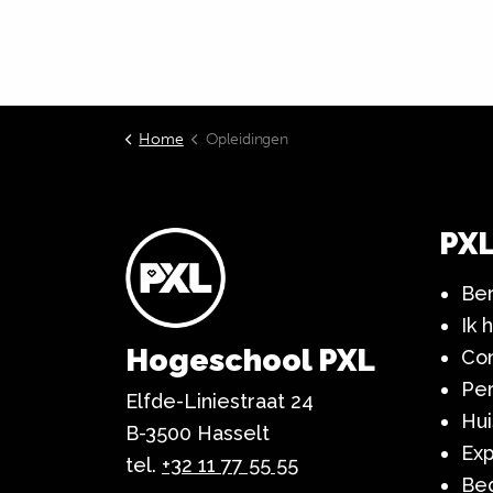
Home
Opleidingen
PX
Ber
Ik 
Hogeschool PXL
Co
Pe
Elfde-Liniestraat 24
Hui
B-3500 Hasselt
Exp
tel.
+32 11 77 55 55
Bed