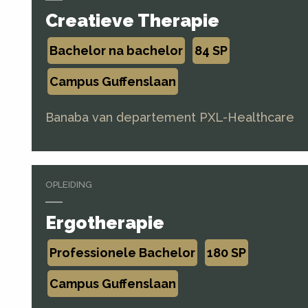
Creatieve Therapie
Bachelor na bachelor
84 SP
Campus Guffenslaan
Banaba van departement PXL-Healthcare
OPLEIDING
Ergotherapie
Professionele Bachelor
180 SP
Campus Guffenslaan