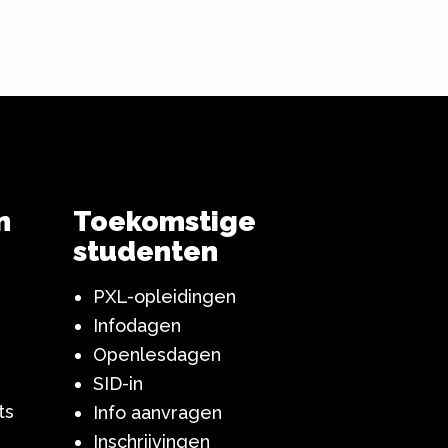
n
Toekomstige
studenten
PXL-opleidingen
Infodagen
Openlesdagen
SID-in
ts
Info aanvragen
Inschrijvingen