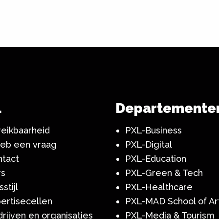
L
Departemente
eikbaarheid
PXL-Business
heb een vraag
PXL-Digital
ntact
PXL-Education
rs
PXL-Green & Tech
sstijl
PXL-Healthcare
ertisecellen
PXL-MAD School of Ar
rijven en organisaties
PXL-Media & Tourism