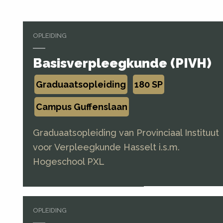
OPLEIDING
Basisverpleegkunde (PIVH)
Graduaatsopleiding
180 SP
Campus Guffenslaan
Graduaatsopleiding van Provinciaal Instituut
voor Verpleegkunde Hasselt i.s.m.
Hogeschool PXL
OPLEIDING