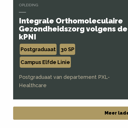
OPLEIDING
Integrale Orthomoleculaire
Gezondheidszorg volgens de
kPNI
Postgraduaat
30 SP
Campus Elfde Linie
Postgraduaat van departement PXL-
Healthcare
Meer lad