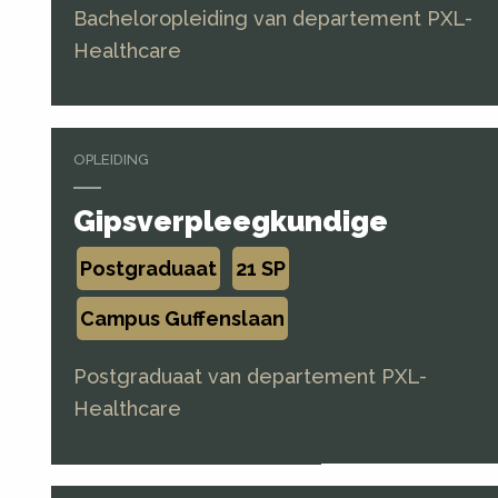
Bacheloropleiding van departement PXL-
Healthcare
OPLEIDING
Gipsverpleegkundige
Postgraduaat
21 SP
Campus Guffenslaan
Postgraduaat van departement PXL-
Healthcare