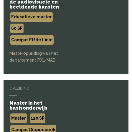
de audiovisuele en
beeldende kunsten
Educatieve master
60 SP
Campus Elfde Linie
Masteropleiding van het
departement PXL-MAD
OPLEIDING
Master in het
basisonderwijs
Master
120 SP
Campus Diepenbeek