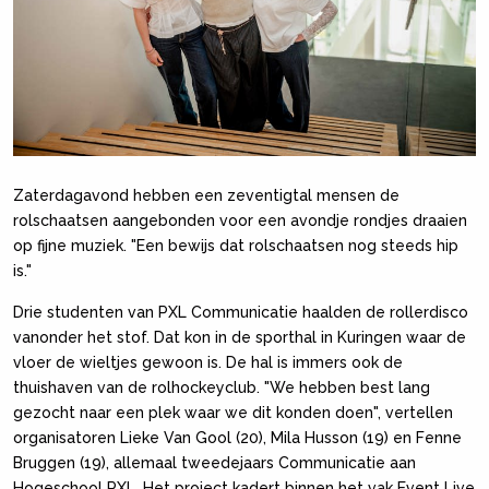
Zaterdagavond hebben een zeventigtal mensen de
rolschaatsen aangebonden voor een avondje rondjes draaien
op fijne muziek. "Een bewijs dat rolschaatsen nog steeds hip
is."
Drie studenten van PXL Communicatie haalden de rollerdisco
vanonder het stof. Dat kon in de sporthal in Kuringen waar de
vloer de wieltjes gewoon is. De hal is immers ook de
thuishaven van de rolhockeyclub. "We hebben best lang
gezocht naar een plek waar we dit konden doen", vertellen
organisatoren Lieke Van Gool (20), Mila Husson (19) en Fenne
Bruggen (19), allemaal tweedejaars Communicatie aan
Hogeschool PXL. Het project kadert binnen het vak Event Live