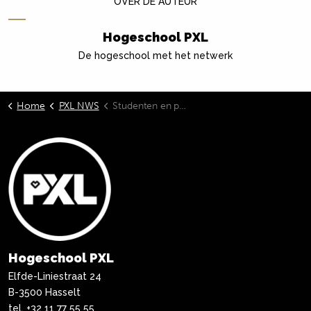
OVER DE AUTEUR
Hogeschool PXL
De hogeschool met het netwerk
Home
PXL NWS
Studenten en politie lanceren samen BeReal-campagne op de toiletten van PXL
Hogeschool PXL
Elfde-Liniestraat 24
B-3500 Hasselt
tel.
+32 11 77 55 55