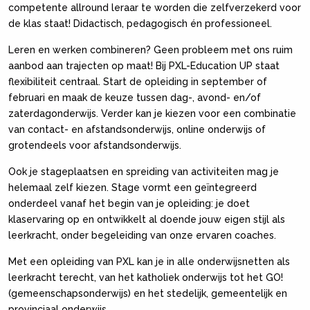
competente allround leraar te worden die zelfverzekerd voor
de klas staat! Didactisch, pedagogisch én professioneel.
Leren en werken combineren? Geen probleem met ons ruim
aanbod aan trajecten op maat! Bij PXL-Education UP staat
flexibi­liteit centraal. Start de opleiding in september of
februari en maak de keuze tussen dag-, avond- en/of
zaterdagonderwijs. Verder kan je kiezen voor een combinatie
van contact- en afstands­onderwijs, online onderwijs of
grotendeels voor afstands­onderwijs.
Ook je stageplaatsen en spreiding van activiteiten mag je
helemaal zelf kiezen. Stage vormt een geïntegreerd
onderdeel vanaf het begin van je opleiding: je doet
klaservaring op en ont­wikkelt al doende jouw eigen stijl als
leerkracht, onder begelei­ding van onze ervaren coaches.
Met een opleiding van PXL kan je in alle onderwijsnetten als
leerkracht terecht, van het katholiek onderwijs tot het GO!
(gemeenschapsonderwijs) en het stedelijk, gemeentelijk en
provinciaal onderwijs.