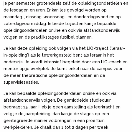
je per semester grotendeels zelf de opleidingsonderdelen en
de les­dagen en uren. Er kan les gevolgd worden op
maandag-, dins­dag, woensdag- en donderdagavond en op
zaterdagvoormid­dag. In beide trajecten kan je bepaalde
opleidingsonderdelen online en ook via afstandsonderwijs
volgen en de praktijkstages flexibel plannen.
Je kan deze opleiding ook volgen via het LIO-traject ('le­raar-
in-opleiding') als je tewerkgesteld bent als leraar in het
onderwijs. Je wordt intensief begeleid door een LIO-coach en
mentor op je werkplek. Je komt enkel naar de campus voor
de meer theoretische opleidingsonderdelen en de
supervisieses­sies.
Je kan bepaalde opleidingsonderdelen online en ook via
afstandsonderwijs volgen. De gemiddelde studieduur
bedraagt 1,5 jaar. Heb je geen aanstelling als leerkracht en
volg je de jaar­opleiding, dan kan je de stages op een
geïntegreerde manier volbrengen in een proeftuin
werkplekleren. Je draait dan 1 tot 2 dagen per week