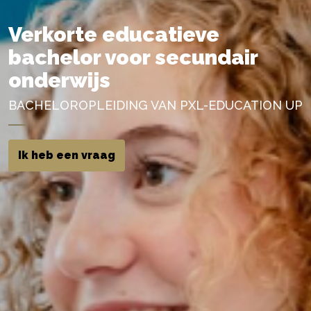
Verkorte educatieve
bachelor voor secundair
onderwijs
BACHELOROPLEIDING VAN PXL-EDUCATION UP
Ik heb een vraag