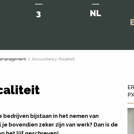
3
NL
E
jfsmanagement
Accountancy-fiscaliteit
aliteit
ER
P
 je bedrijven bijstaan in het nemen van
l je bovendien zeker zijn van werk? Dan is de
op het lijf geschreven!