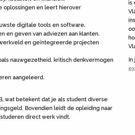
is
e oplossingen en leert hierover
Vl
in
uwste digitale tools en software.
oo
en en geven van adviezen aan klanten.
ho
t werkveld en geïntegreerde projecten
Vl
In
 zoals nauwgezetheid, kritisch denkvermogen
ex
 leren aangeleerd.
, wat betekent dat je als student diverse
vingsgeld. Bovendien leidt de opleiding naar
studeren direct werk vindt.