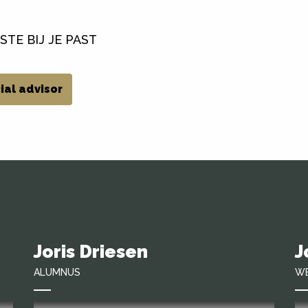
TE BIJ JE PAST
ial advisor
Joris Driesen
J
ALUMNUS
W