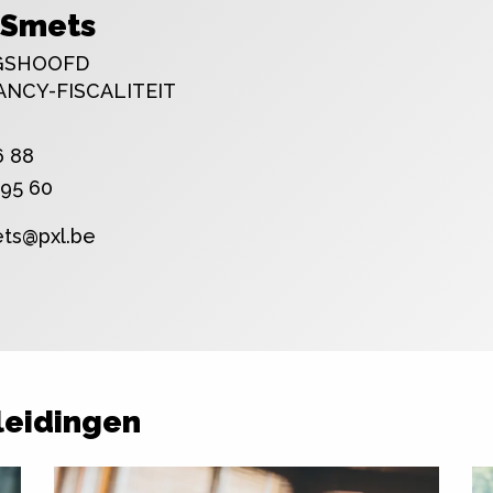
 Smets
GSHOOFD
NCY-FISCALITEIT
6 88
 95 60
ts@pxl.be
leidingen