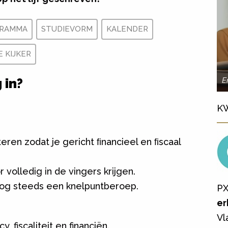
RAMMA
STUDIEVORM
KALENDER
E KIJKER
E
 in?
K
teren zodat je gericht ﬁnancieel en ﬁscaal
 volledig in de vingers krijgen.
nog steeds een knelpuntberoep.
PX
er
Vl
, fiscaliteit en financiën.