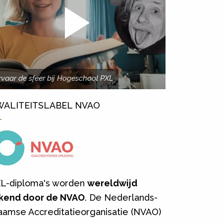
rvaar de sfeer bij Hogeschool PXL
WALITEITSLABEL NVAO
L-diploma's worden
wereldwijd
kend door de NVAO
. De Nederlands-
aamse Accreditatieorganisatie (NVAO)