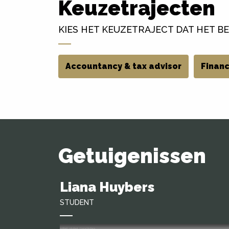
Keuzetrajecten
KIES HET KEUZETRAJECT DAT HET BES
Accountancy & tax advisor
Financ
Getuigenissen
Liana Huybers
STUDENT