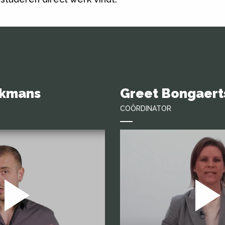
ckmans
Greet Bongaert
COÖRDINATOR