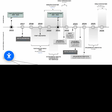
Daarnaast bepaalt de
Vlaamse wetgeving
dat de hogeschool
in een ‘
instellingsreview
’ periodiek onderworpen wordt aan
een toetsing van de kwaliteit van haar onderwijsbeleid. Deze
instellingsreview wordt uitgevoerd door de
Nederlands-
Vlaamse Accreditatieorganisatie
(NVAO), de officiële instantie
die in opdracht van de Vlaamse Regering waakt over de