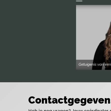
Getuigenis van een
Contactgegeven
Heb je nog vragen? Jouw coördinator st