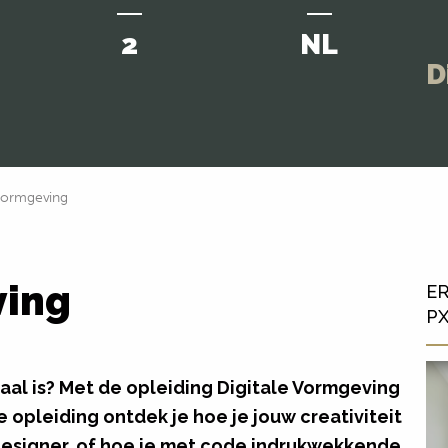
2
NL
D
 vormgeving
ving
ER
P
itaal is? Met de opleiding Digitale Vormgeving
 opleiding ontdek je hoe je jouw creativiteit
designer, of hoe je met code
indrukwekkende