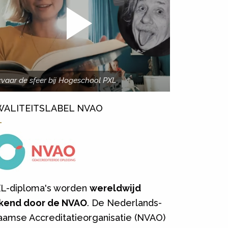
rvaar de sfeer bij Hogeschool PXL
WALITEITSLABEL NVAO
L-diploma's worden
wereldwijd
kend door de NVAO
. De Nederlands-
aamse Accreditatieorganisatie (NVAO)