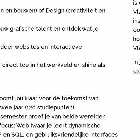
is
n en bouwen) of Design (creativiteit en
Vl
in
jouw grafische talent en ontdek wat je
oo
ho
odeer websites en interactieve
Vl
In
 direct toe in het werkveld en shine als
ex
toomt jou klaar voor de toekomst van
wee jaar (120 studiepunten).
e semester proef je van beide werelden
 focus: Web (waar je leert dynamische
n SQL, en gebruiksvriendelijke interfaces