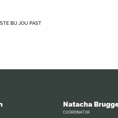
STE BIJ JOU PAST
n
Natacha Brugg
COÖRDINATOR