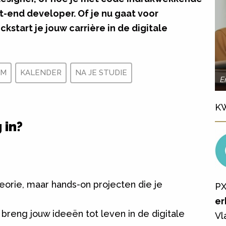
t-end developer. Of je nu gaat voor
ickstart je jouw carrière in de digitale
RM
KALENDER
NA JE STUDIE
E
K
 in?
orie, maar hands-on projecten die je
PX
er
breng jouw ideeën tot leven in de digitale
Vl