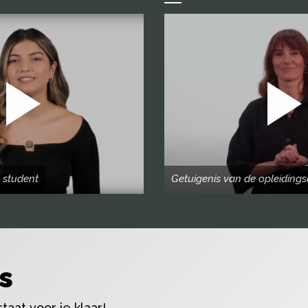
 student
Getuigenis van de opleidings
s
aat voor je klaar!