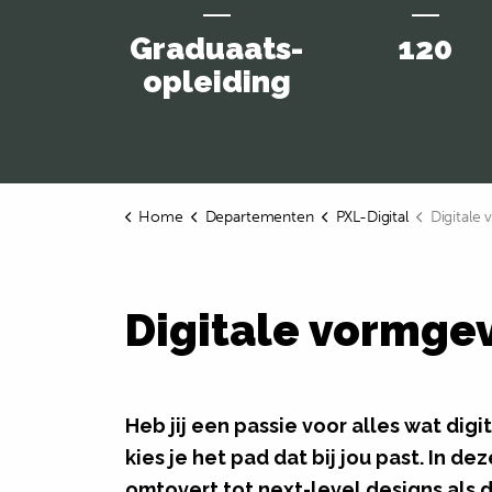
Graduaats­
120
opleiding
Home
Departementen
PXL-Digital
Digitale
Digitale vormge
Heb jij een passie voor alles wat dig
kies je het pad dat bij jou past. In
deze
omtovert tot next-level designs als 