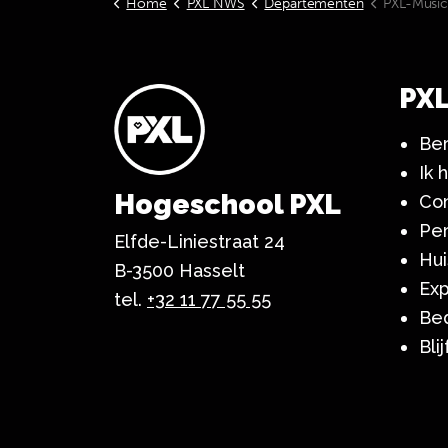
Home
PXL NWS
Departementen
PXL-Musi
PX
Ber
Ik 
Hogeschool PXL
Co
Pe
Elfde-Liniestraat 24
Hui
B-3500 Hasselt
Exp
tel.
+32 11 77 55 55
Bed
Bli