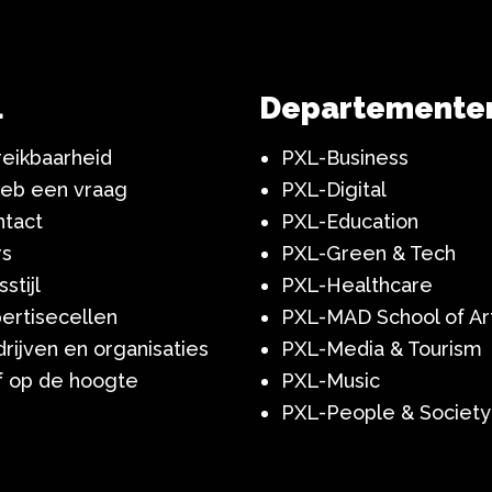
c
L
Departemente
eikbaarheid
PXL-Business
heb een vraag
PXL-Digital
ntact
PXL-Education
rs
PXL-Green & Tech
sstijl
PXL-Healthcare
ertisecellen
PXL-MAD School of Ar
rijven en organisaties
PXL-Media & Tourism
jf op de hoogte
PXL-Music
PXL-People & Society