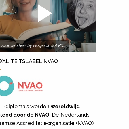
rvaar de sfeer bij Hogeschool PXL
WALITEITSLABEL NVAO
L-diploma's worden
wereldwijd
kend door de NVAO
. De Nederlands-
aamse Accreditatieorganisatie (NVAO)