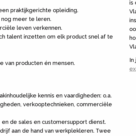
is
en praktijkgerichte opleiding.
Vl
 nog meer te leren.
in
ciële leven verkennen.
oo
ch talent inzetten om elk product snel af te
ho
Vl
In
tie van producten én mensen.
ex
 vakinhoudelijke kennis en vaardigheden: o.a.
digheden, verkooptechnieken, commerciële
en de sales en customersupport dienst.
edrijf aan de hand van werkplekleren. Twee