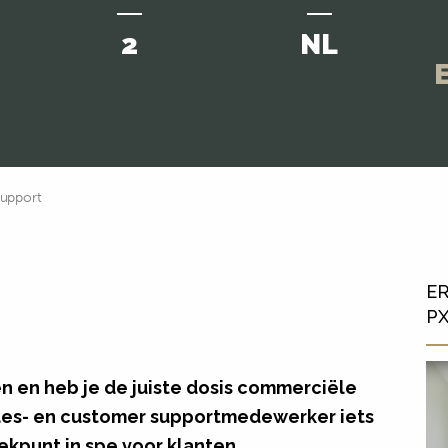
2
NL
E
support
ER
P
en en heb je de juiste dosis commerciële
sales- en customer supportmedewerker iets
ekpunt in spe voor klanten,