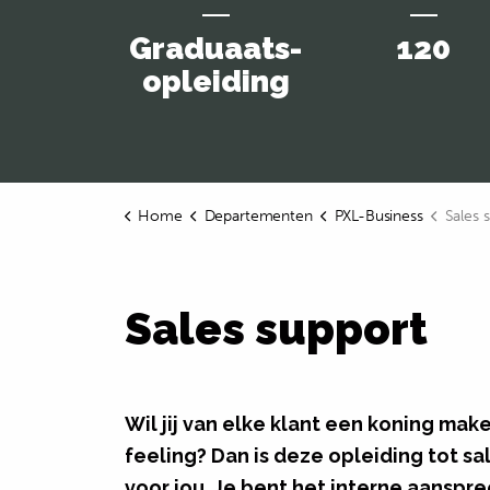
Graduaats­
120
opleiding
Home
Departementen
PXL-Business
Sales 
Sales support
Wil jij van elke klant een koning mak
feeling? Dan is deze opleiding tot 
voor jou. Je bent het interne aanspre