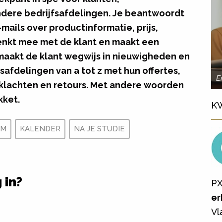
dere bedrijfsafdelingen. Je beantwoordt
mails over productinformatie, prijs,
denkt mee met de klant en maakt een
 maakt de klant wegwijs in nieuwigheden en
safdelingen van a tot z met hun offertes,
E
 klachten en retours. Met andere woorden
kket.
K
RM
KALENDER
NA JE STUDIE
 in?
PX
er
Vl