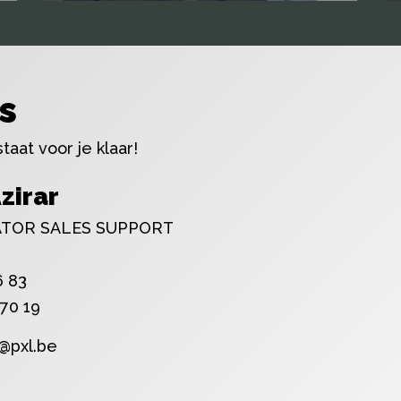
s
aat voor je klaar!
zirar
TOR SALES SUPPORT
6 83
 70 19
r@pxl.be