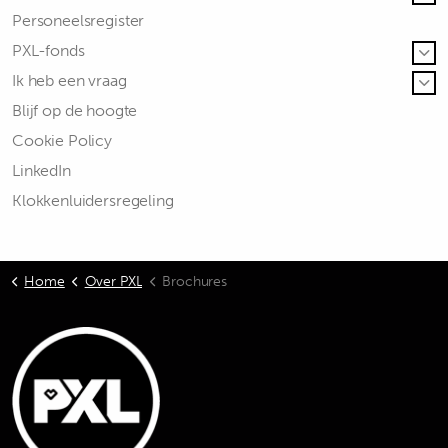
Personeelsregister
PXL-fonds
Ik heb een vraag
Blijf op de hoogte
Cookie Policy
LinkedIn
Klokkenluidersregeling
Home
Over PXL
Brochures