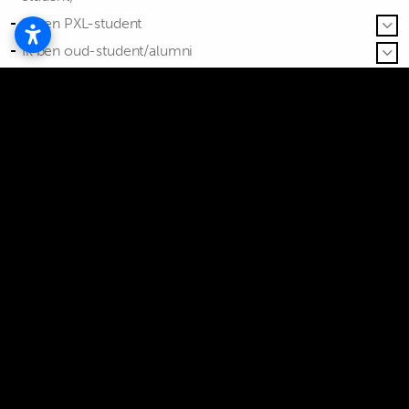
Ik ben PXL-student
Ik ben oud-student/alumni
Ik ben een externe/bedrijf/...
Zoekt u een stagiair(e) voor uw bedrijf of organisatie?
Stage lopen bij Hogeschool PXL
Spontane sollicitatie
Ik wil een vacature voor afstudeerders of voor een
studentenjob bekend maken
Ik heb een vraag over een factuur/bestelbon
Contact met een specifieke opleiding
Ik heb interessante informatie voor een specifieke
opleiding van Hogeschool PXL.
Ik heb een andere vraag
I want to be an international student
Blijf op de hoogte