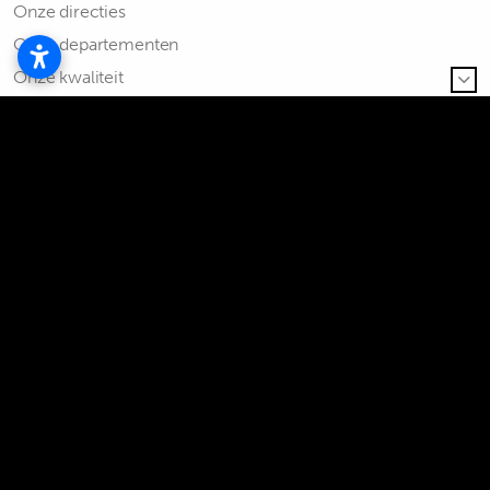
Onze directies
Onze departementen
Onze kwaliteit
Duurzaamheid
PXL-alliantie
Europese projecten
Brochures
Bereikbaarheid
Contact
Huisstijl
Personeelsregister
PXL-fonds
Hoe kan ik schenken?
(DUO-)legaten
Fiscale aftrekbaarheid