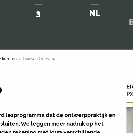
3
NL
E
 kunsten
Grafisch Ontwerp
p
ER
P
wd lesprogramma dat de ontwerppraktijk en
nsluiten. We leggen meer nadruk op het
uden rekening met jouw verschillende