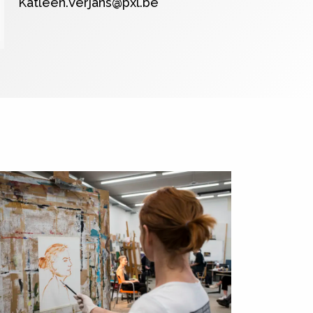
Katleen.Verjans@pxl.be