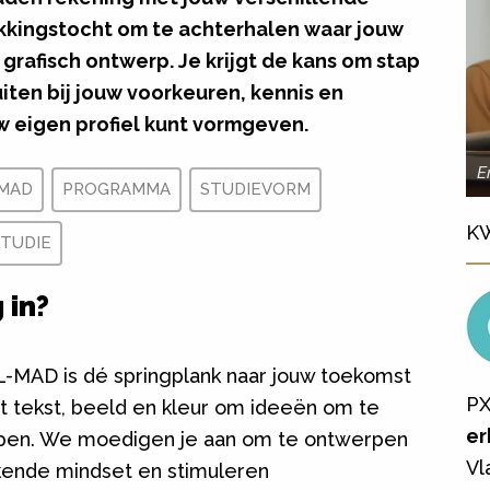
kkingstocht om te achterhalen waar jouw
 grafisch ontwerp. Je krijgt de kans om stap
iten bij jouw voorkeuren, kennis en
uw eigen profiel kunt vormgeven.
E
-MAD
PROGRAMMA
STUDIEVORM
K
STUDIE
 in?
L-MAD is dé springplank naar jouw toekomst
PX
et tekst, beeld en kleur om ideeën om te
er
appen. We moedigen je aan om te ontwerpen
Vl
ende mindset en stimuleren