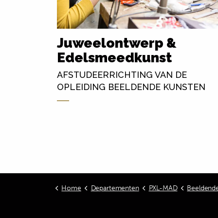
in de
Juweelontwerp &
Edelsmeedkunst
n
AFSTUDEERRICHTING VAN DE
OPLEIDING BEELDENDE KUNSTEN
Home
Departementen
PXL-MAD
Beeldende