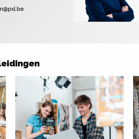
en@pxl.be
leidingen