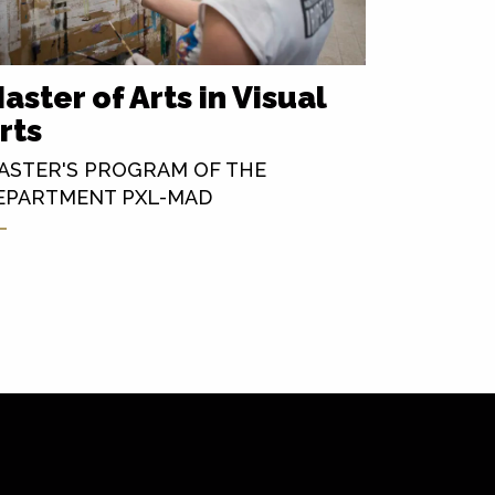
aster of Arts in Visual
Educa
rts
audio
beeld
ASTER'S PROGRAM OF THE
EPARTMENT PXL-MAD
MASTERO
DEPARTE