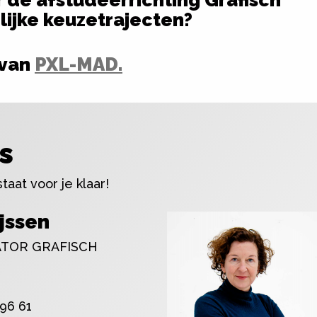
r de afstudeerrichting Grafisch
ijke keuzetrajecten?
 van
PXL-MAD.
s
aat voor je klaar!
jssen
TOR GRAFISCH
 96 61