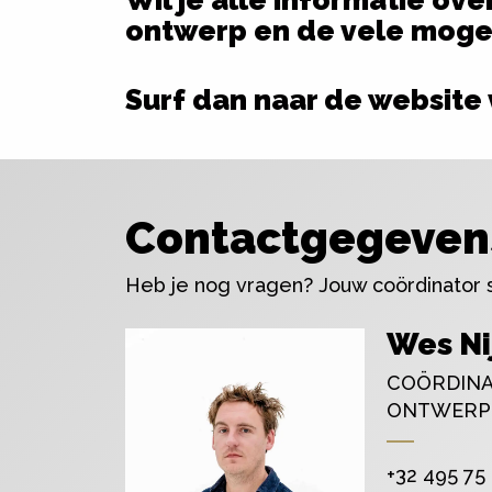
Wil je alle informatie ove
ontwerp en de vele mogel
Surf dan naar de website
Contactgegeven
Heb je nog vragen? Jouw coördinator st
Wes Ni
COÖRDINA
ONTWERP
+32 495 75