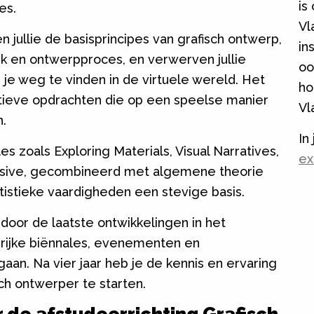
is
ces.
Vl
en jullie de basisprincipes van grafisch ontwerp,
in
ek en ontwerpproces, en verwerven jullie
oo
je weg te vinden in de virtuele wereld. Het
ho
eatieve opdrachten die op een speelse manier
Vl
n.
In
 zoals Exploring Materials, Visual Narratives,
ex
rsive, gecombineerd met algemene theorie
rtistieke vaardigheden een stevige basis.
oor de laatste ontwikkelingen in het
rijke biënnales, evenementen en
gaan. Na vier jaar heb je de kennis en ervaring
sch ontwerper te starten.