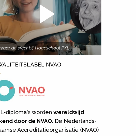
rvaar de sfeer bij Hogeschool PXL
WALITEITSLABEL NVAO
L-diploma's worden
wereldwijd
kend door de NVAO
. De Nederlands-
aamse Accreditatieorganisatie (NVAO)