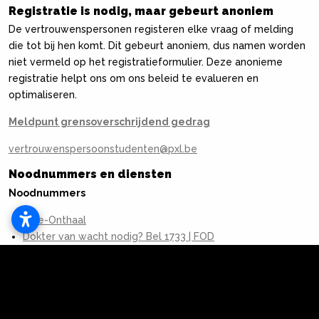
Registratie is nodig, maar gebeurt anoniem
De vertrouwenspersonen registeren elke vraag of melding
die tot bij hen komt. Dit gebeurt anoniem, dus namen worden
niet vermeld op het registratieformulier. Deze anonieme
registratie helpt ons om ons beleid te evalueren en
optimaliseren.
Meldpunt grensoverschrijdend gedrag
vertrouwenspersoonstudenten@pxl.be
Noodnummers en diensten
Noodnummers
Tele-Onthaal
Dokter van wacht nodig? Bel 1733 | FOD
Volksgezondheid (belgium.be)
Dringende medische hulp: 112
Politie - 101
Diensten