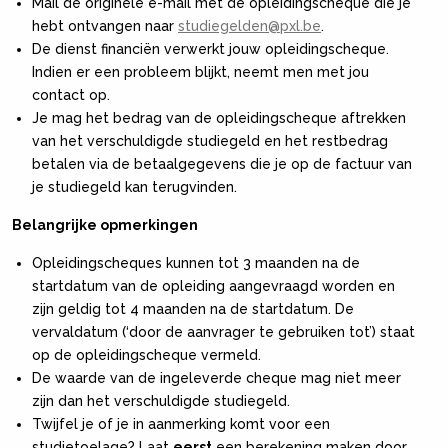
Mail de originele e-mail met de opleidingscheque die je
hebt ontvangen naar
studiegelden@pxl.be
.
De dienst financiën verwerkt jouw opleidingscheque.
Indien er een probleem blijkt, neemt men met jou
contact op.
Je mag het bedrag van de opleidingscheque aftrekken
van het verschuldigde studiegeld en het restbedrag
betalen via de betaalgegevens die je op de factuur van
je studiegeld kan terugvinden.
Belangrijke opmerkingen
Opleidingscheques kunnen tot 3 maanden na de
startdatum van de opleiding aangevraagd worden en
zijn geldig tot 4 maanden na de startdatum. De
vervaldatum (‘door de aanvrager te gebruiken tot’) staat
op de opleidingscheque vermeld.
De waarde van de ingeleverde cheque mag niet meer
zijn dan het verschuldigde studiegeld.
Twijfel je of je in aanmerking komt voor een
studietoelage? Laat
eerst
een berekening maken door