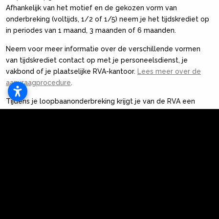
Afhankelijk van het motief en de gekozen vorm van
onderbreking (voltijds, 1/2 of 1/5) neem je het tijdskrediet op
in periodes van 1 maand, 3 maanden of 6 maanden.
Neem voor meer informatie over de verschillende vormen
van tijdskrediet contact op met je personeelsdienst, je
vakbond of je plaatselijke RVA-kantoor.
Lees meer over de
aanvraagprocedure
.
Tijdens je loopbaanonderbreking krijgt je van de RVA een
vervangingsinkomen. Via de website kunt u nagaan hoeveel
uw onderbrekingsuitkering zal bedragen. De hoogte van dat
bedrag hangt af van de vorm van je tijdskrediet, je
anciënniteit bij je werkgever en je leeftijd.
Boven op die onderbrekingsuitkering heb je mogelijk nog
recht op een extra
aanmoedigingspremie
van de Vlaamse
overheid.
Studietoelage