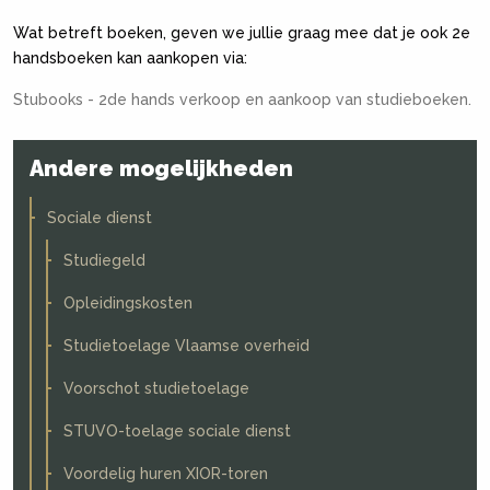
Wat betreft boeken, geven we jullie graag mee dat je ook 2e
handsboeken kan aankopen via:
Stubooks - 2de hands verkoop en aankoop van studieboeken.
Andere mogelijkheden
Sociale dienst
Studiegeld
Opleidingskosten
Studietoelage Vlaamse overheid
Voorschot studietoelage
STUVO-toelage sociale dienst
Voordelig huren XIOR-toren