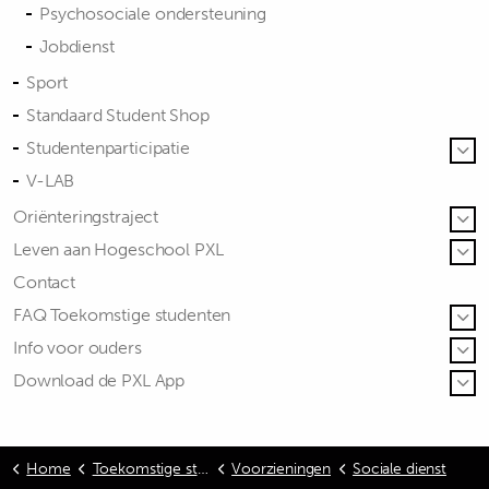
Psychosociale ondersteuning
Jobdienst
Sport
Standaard Student Shop
Studentenparticipatie
V-LAB
Oriënteringstraject
Leven aan Hogeschool PXL
Contact
FAQ Toekomstige studenten
Info voor ouders
Download de PXL App
Home
Toekomstige studenten
Voorzieningen
Sociale dienst