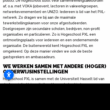
politici. De hogeschool sloot vele samenwerkingsakkoorden
af, o.a. met VOKA (jobevent, lectoren in vakwerkgroepen,
netwerkevenementen) en UNIZO. Iedereen is lid van het PXL-
netwerk. Zo dragen we bij aan de maximale
tewerkstellingskansen voor onze afgestudeerden.
Doelgroepen zijn secundaire scholen, bedrijven, non-profit
organisaties en particulieren. Zo is Hogeschool PXL een
ontmoetingsplaats voor iedereen en een ondernemende
organisatie. De buitenwereld kent Hogeschool PXL en
omgekeerd. Op deze manier vinden we ook de beste
gastsprekers en ambassadeurs.
WE WERKEN SAMEN MET ANDERE (HOGER)
ONDERWIJSINSTELLINGEN
Hogeschool PXL is samen met de Universiteit Hasselt lid van
de Associatie Universiteit en Hogescholen Limburg.
Onze associatie heeft een strategische alliantie met de
associatie KU Leuven.
We maken deel uit van de vereniging van publiekrechtelijke