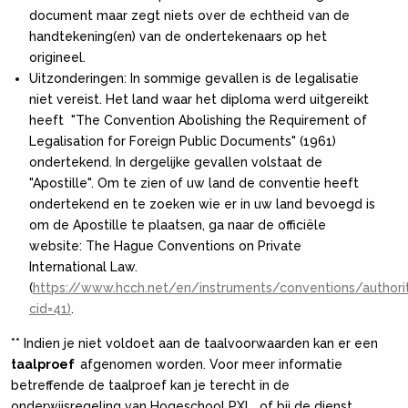
document maar zegt niets over de echtheid van de
handtekening(en) van de ondertekenaars op het
origineel.
Uitzonderingen: In sommige gevallen is de legalisatie
niet vereist. Het land waar het diploma werd uitgereikt
heeft "The Convention Abolishing the Requirement of
Legalisation for Foreign Public Documents" (1961)
ondertekend. In dergelijke gevallen volstaat de
"Apostille". Om te zien of uw land de conventie heeft
ondertekend en te zoeken wie er in uw land bevoegd is
om de Apostille te plaatsen, ga naar de officiële
website: The Hague Conventions on Private
International Law.
(
https://www.hcch.net/en/instruments/conventions/authori
cid=41)
.
** Indien je niet voldoet aan de taalvoorwaarden kan er een
taalproef
afgenomen worden. Voor meer informatie
betreffende de taalproef kan je terecht in de
onderwijsregeling van Hogeschool PXL of bij de dienst