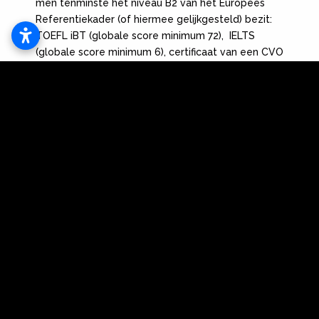
men tenminste het niveau B2 van het Europees
Referentiekader (of hiermee gelijkgesteld) bezit:
TOEFL iBT (globale score minimum 72), IELTS
(globale score minimum 6), certificaat van een CVO
(treshold B2 Engels); Duolingo English Test (globale
score minimum 105).
Kopie paspoort
*De legalisatie gebeurt door de Belgische Ambassade in het
land waar het diploma werd uitgereikt.
Bij het legaliseren van een document bevestigt een
ambtenaar de echtheid van een handtekening op dat
document.
Een gelegaliseerde kopie is NIET synoniem met 'een
voor eensluidend verklaarde kopie', een dergelijke kopie
stelt enkel dat de kopie identiek is met het origineel
document maar zegt niets over de echtheid van de
handtekening(en) van de ondertekenaars op het
origineel.