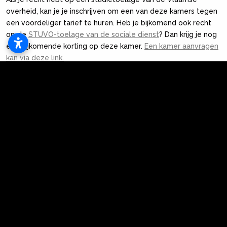
overheid, kan je je inschrijven om een van deze kamers tegen
een voordeliger tarief te huren. Heb je bijkomend ook recht
op de
STUVO-toelage van de sociale dienst
? Dan krijg je nog
een bijkomende korting op deze kamer.
Een kamer aanvragen
kan via deze link.
Laat er jouw gegevens achter. Wij contacteren je zo spoedig
mogelijk. Hou daarna zeker je studentenmailbox in de gaten!
MEER INFO NODIG?
Je kan contact opnemen met de huisvestingsdienst
via
huisvesting@pxl.be
De verantwoordelijke collega is Judit
Dubois. (Zie ook: contactinfo onderaan deze pagina.)
FAQ