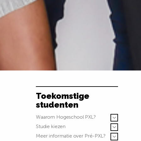
Toekomstige
studenten
Waarom Hogeschool PXL?
Studie kiezen
Meer informatie over Pré-PXL?